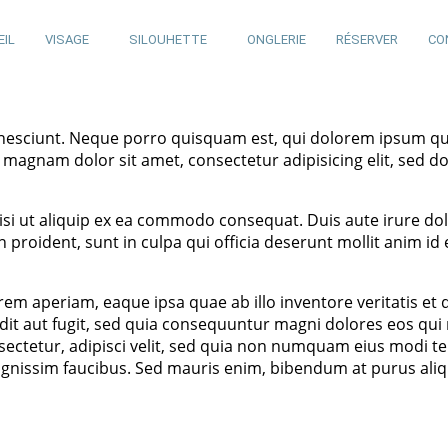
EIL
VISAGE
SILOUHETTE
ONGLERIE
RÉSERVER
CO
sciunt. Neque porro quisquam est, qui dolorem ipsum quiaol
agnam dolor sit amet, consectetur adipisicing elit, sed d
si ut aliquip ex ea commodo consequat. Duis aute irure dolo
n proident, sunt in culpa qui officia deserunt mollit anim id
aperiam, eaque ipsa quae ab illo inventore veritatis et qu
dit aut fugit, sed quia consequuntur magni dolores eos qui
sectetur, adipisci velit, sed quia non numquam eius modi 
gnissim faucibus. Sed mauris enim, bibendum at purus aliqu