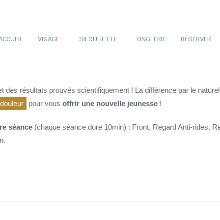
ACCUEIL
VISAGE
SILOUHETTE
ONGLERIE
RÉSERVER
 des résultats prouvés scientifiquement ! La différence par le natur
 douleur
pour vous
offrir une nouvelle jeunesse
!
ère séance
(chaque séance dure 10min) : Front, Regard Anti-rides, 
n.