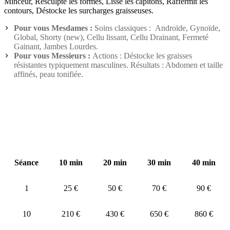
Minceur, Resculpte les formes, Lisse les capitons, Raffermit les
contours, Déstocke les surcharges graisseuses.
Pour vous Mesdames :
Soins classiques : Androïde, Gynoïde,
Global, Shorty (new), Cellu lissant, Cellu Drainant, Fermeté
Gainant, Jambes Lourdes.
Pour vous Messieurs :
Actions : Déstocke les graisses
résistantes typiquement masculines. Résultats : Abdomen et taille
affinés, peau tonifiée.
Séance
10 min
20 min
30 min
40 min
1
25 €
50 €
70 €
90 €
10
210 €
430 €
650 €
860 €