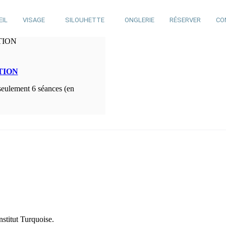
EIL
VISAGE
SILOUHETTE
ONGLERIE
RÉSERVER
CO
TION
 seulement 6 séances (en
nstitut Turquoise.