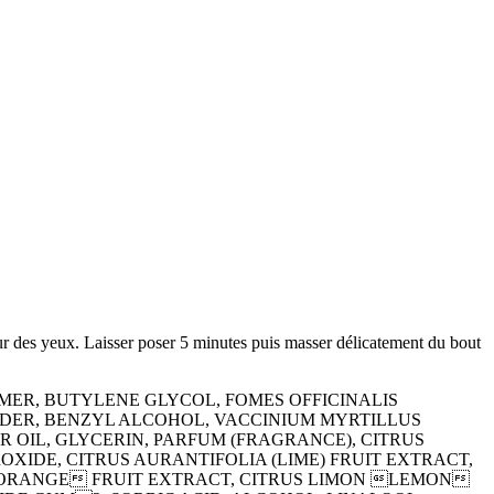
ur des yeux. Laisser poser 5 minutes puis masser délicatement du bout
ER, BUTYLENE GLYCOL, FOMES OFFICINALIS
WDER, BENZYL ALCOHOL, VACCINIUM MYRTILLUS
R OIL, GLYCERIN, PARFUM (FRAGRANCE), CITRUS
IDE, CITRUS AURANTIFOLIA (LIME) FRUIT EXTRACT,
IS ORANGE FRUIT EXTRACT, CITRUS LIMON LEMON