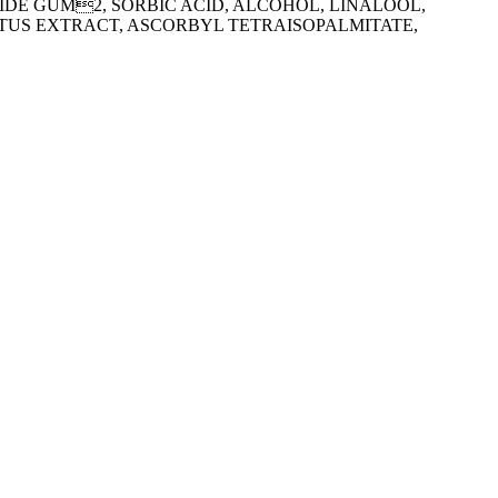
E GUM2, SORBIC ACID, ALCOHOL, LINALOOL,
ASTUS EXTRACT, ASCORBYL TETRAISOPALMITATE,