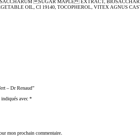
 SACCHARUM SUGAR MAPLE EXTRACT, BIOSACCHARID
GETABLE OIL, CI 19140, TOCOPHEROL, VITEX AGNUS C
Vert – Dr Renaud”
t indiqués avec
*
 pour mon prochain commentaire.