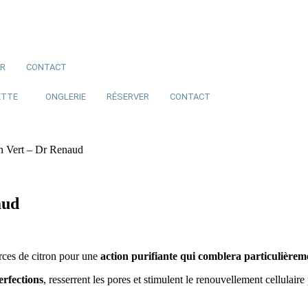
ER
CONTACT
ETTE
ONGLERIE
RÉSERVER
CONTACT
n Vert – Dr Renaud
aud
rces de citron pour une
action purifiante qui comblera particulièreme
erfections
, resserrent les pores et stimulent le renouvellement cellulair