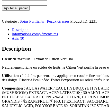
quantité
de
Ajouter au panier
Gommage
Purifiant
Citron
Catégorie :
Soins Purifiants - Peaux Grasses
Product ID:
2231
Vert
-
Description
Dr
Informations complémentaires
Renaud
Avis (0)
Description
Cœur de formule :
Extrait de Citron Vert Bio
Naturellement riche en acides de fruits, le Citron Vert purifie la peau et 
Utilisation :
1 à 2 fois par semaine, appliquer en couche fine sur l’en
des doigts. Rincer à l’eau tiède. Éviter l’exposition au soleil après le 
Composition :
AQUA (WATER / EAU), HYDROXYETHYL AC
(MUSHROOM) EXTRACT, ACRYLATES/C1030 ALKYL ACR
FRUIT/LEAF EXTRACT, PPG-26-BUTETH-26, CITRUS LIM
GRANDIS GRAPEFRUIT FRUIT EXTRACT, SACCHARUM 
SALICYLIC ACID, POLYSORBATE 60, SORBITAN ISOST