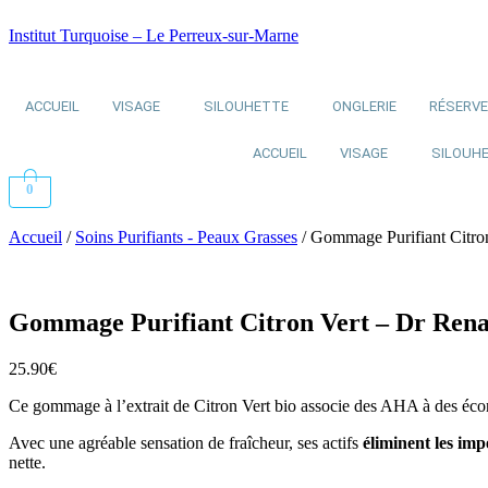
Institut Turquoise – Le Perreux-sur-Marne
ACCUEIL
VISAGE
SILOUHETTE
ONGLERIE
RÉSERV
ACCUEIL
VISAGE
SILOUH
0
Accueil
/
Soins Purifiants - Peaux Grasses
/ Gommage Purifiant Citro
Gommage Purifiant Citron Vert – Dr Ren
25.90
€
Ce gommage à l’extrait de Citron Vert bio associe des AHA à des éco
Avec une agréable sensation de fraîcheur, ses actifs
éliminent les imp
nette.