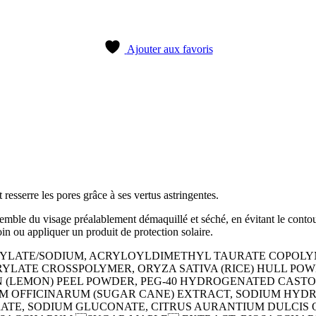
Ajouter aux favoris
resserre les pores grâce à ses vertus astringentes.
semble du visage préalablement démaquillé et séché, en évitant le conto
soin ou appliquer un produit de protection solaire.
RYLATE/SODIUM, ACRYLOYLDIMETHYL TAURATE COPOLYM
YLATE CROSSPOLYMER, ORYZA SATIVA (RICE) HULL PO
ON (LEMON) PEEL POWDER, PEG-40 HYDROGENATED CASTO
OFFICINARUM (SUGAR CANE) EXTRACT, SODIUM HYDROX
EARATE, SODIUM GLUCONATE, CITRUS AURANTIUM DULC